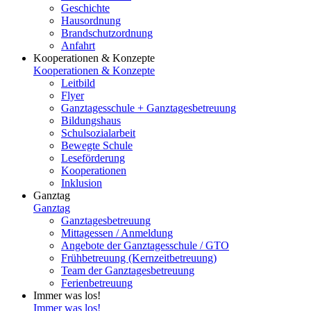
Geschichte
Hausordnung
Brandschutzordnung
Anfahrt
Kooperationen & Konzepte
Kooperationen & Konzepte
Leitbild
Flyer
Ganztagesschule + Ganztagesbetreuung
Bildungshaus
Schulsozialarbeit
Bewegte Schule
Leseförderung
Kooperationen
Inklusion
Ganztag
Ganztag
Ganztagesbetreuung
Mittagessen / Anmeldung
Angebote der Ganztagesschule / GTO
Frühbetreuung (Kernzeitbetreuung)
Team der Ganztagesbetreuung
Ferienbetreuung
Immer was los!
Immer was los!