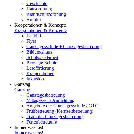
Geschichte
Hausordnung
Brandschutzordnung
Anfahrt
Kooperationen & Konzepte
Kooperationen & Konzepte
Leitbild
Flyer
Ganztagesschule + Ganztagesbetreuung
Bildungshaus
Schulsozialarbeit
Bewegte Schule
Leseförderung
Kooperationen
Inklusion
Ganztag
Ganztag
Ganztagesbetreuung
Mittagessen / Anmeldung
Angebote der Ganztagesschule / GTO
Frühbetreuung (Kernzeitbetreuung)
Team der Ganztagesbetreuung
Ferienbetreuung
Immer was los!
Immer was los!