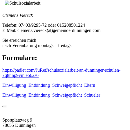
Clemens Viereck
Telefon: 07403/9295-72 oder 015208501224
E-Mail: clemens.viereck(at)gemeinde-dunningen.com
Sie erreichen mich
nach Vereinbarung montags – freitags
Formulare:
https://padlet.com/JuRef/schulsozialarbeit-an-dunninger-schulen-
7q8hnp9vmleo62s6
Einwilligung_Entbindung_Schweigepflicht_Eltern
Einwilligung_Entbindung_Schweigepflicht_Schueler
Sportplatzweg 9
78655 Dunningen