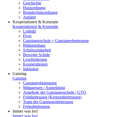
Geschichte
Hausordnung
Brandschutzordnung
Anfahrt
Kooperationen & Konzepte
Kooperationen & Konzepte
Leitbild
Flyer
Ganztagesschule + Ganztagesbetreuung
Bildungshaus
Schulsozialarbeit
Bewegte Schule
Leseförderung
Kooperationen
Inklusion
Ganztag
Ganztag
Ganztagesbetreuung
Mittagessen / Anmeldung
Angebote der Ganztagesschule / GTO
Frühbetreuung (Kernzeitbetreuung)
Team der Ganztagesbetreuung
Ferienbetreuung
Immer was los!
Immer was los!