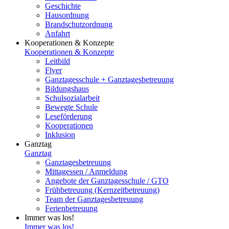
Geschichte
Hausordnung
Brandschutzordnung
Anfahrt
Kooperationen & Konzepte
Kooperationen & Konzepte
Leitbild
Flyer
Ganztagesschule + Ganztagesbetreuung
Bildungshaus
Schulsozialarbeit
Bewegte Schule
Leseförderung
Kooperationen
Inklusion
Ganztag
Ganztag
Ganztagesbetreuung
Mittagessen / Anmeldung
Angebote der Ganztagesschule / GTO
Frühbetreuung (Kernzeitbetreuung)
Team der Ganztagesbetreuung
Ferienbetreuung
Immer was los!
Immer was los!