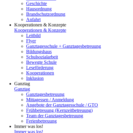
Geschichte
Hausordnung
Brandschutzordnung
Anfahrt
Kooperationen & Konzepte
Kooperationen & Konzepte
Leitbild
Flyer
Ganztagesschule + Ganztagesbetreuung
Bildungshaus
Schulsozialarbeit
Bewegte Schule
Leseförderung
Kooperationen
Inklusion
Ganztag
Ganztag
Ganztagesbetreuung
Mittagessen / Anmeldung
Angebote der Ganztagesschule / GTO
Frühbetreuung (Kernzeitbetreuung)
Team der Ganztagesbetreuung
Ferienbetreuung
Immer was los!
Immer was los!