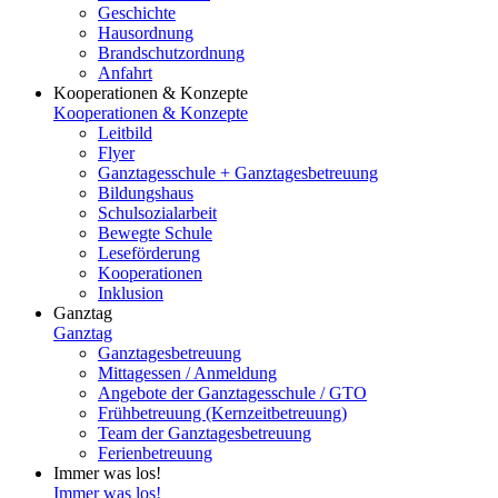
Geschichte
Hausordnung
Brandschutzordnung
Anfahrt
Kooperationen & Konzepte
Kooperationen & Konzepte
Leitbild
Flyer
Ganztagesschule + Ganztagesbetreuung
Bildungshaus
Schulsozialarbeit
Bewegte Schule
Leseförderung
Kooperationen
Inklusion
Ganztag
Ganztag
Ganztagesbetreuung
Mittagessen / Anmeldung
Angebote der Ganztagesschule / GTO
Frühbetreuung (Kernzeitbetreuung)
Team der Ganztagesbetreuung
Ferienbetreuung
Immer was los!
Immer was los!