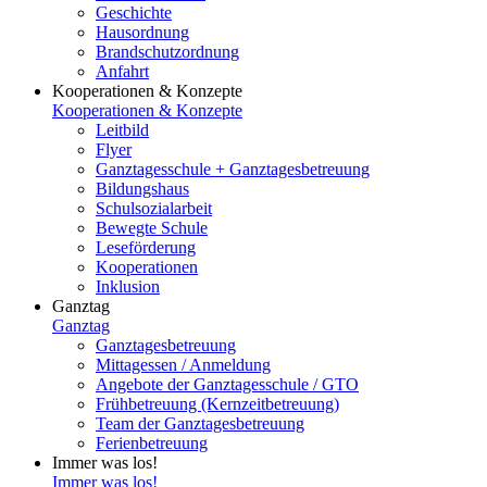
Geschichte
Hausordnung
Brandschutzordnung
Anfahrt
Kooperationen & Konzepte
Kooperationen & Konzepte
Leitbild
Flyer
Ganztagesschule + Ganztagesbetreuung
Bildungshaus
Schulsozialarbeit
Bewegte Schule
Leseförderung
Kooperationen
Inklusion
Ganztag
Ganztag
Ganztagesbetreuung
Mittagessen / Anmeldung
Angebote der Ganztagesschule / GTO
Frühbetreuung (Kernzeitbetreuung)
Team der Ganztagesbetreuung
Ferienbetreuung
Immer was los!
Immer was los!