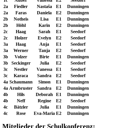
1c
Auber
Vanessa
E2
Seedorf
2a
Fiedler
Nastaša
E1
Dunningen
2a
Faras
Daniela
E2
Dunningen
2b
Notheis
Lisa
E1
Dunningen
2b
Höhl
Karin
E2
Dunningen
2c
Haag
Sarah
E1
Seedorf
2c
Holzer
Evelyn
E2
Seedorf
3a
Haag
Anja
E1
Seedorf
3a
Werner
Tanja
E2
Seedorf
3b
Volzer
Birte
E1
Dunningen
3b
Seckinger
Julia
E2
Seedorf
3c
Nestler
Vanessa
E1
Seedorf
3c
Karaca
Sandra
E2
Seedorf
4a
Schaumann
Simon
E1
Dunningen
4a
Armbruster
Sandra
E2
Dunningen
4b
Hils
Deborah
E1
Dunningen
4b
Neff
Regine
E2
Seedorf
4c
Bätzler
Julia
E1
Dunningen
4c
Rose
Eva-Maria
E2
Dunningen
Mitglieder der Schulkonferenz: