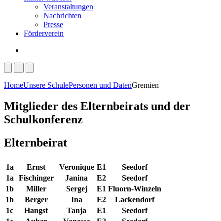
Veranstaltungen
Nachrichten
Presse
Förderverein
Home
Unsere Schule
Personen und Daten
Gremien
Mitglieder des Elternbeirats und der
Schulkonferenz
Elternbeirat
1a
Ernst
Veronique
E1
Seedorf
1a
Fischinger
Janina
E2
Seedorf
1b
Miller
Sergej
E1
Fluorn-Winzeln
1b
Berger
Ina
E2
Lackendorf
1c
Hangst
Tanja
E1
Seedorf